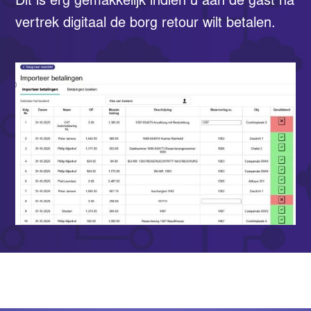
Dit is erg gemakkelijk indien u aan de gast na
vertrek digitaal de borg retour wilt betalen.